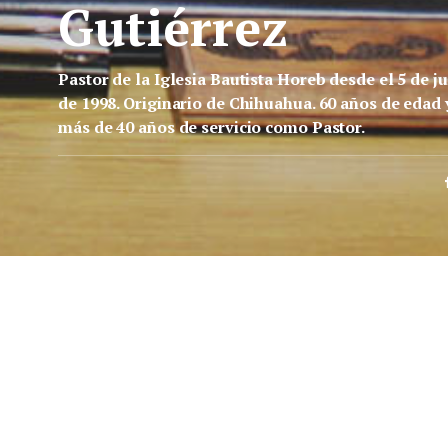
Gutiérrez
Pastor de la Iglesia Bautista Horeb desde el 5 de ju
de 1998. Originario de Chihuahua. 60 años de edad 
más de 40 años de servicio como Pastor.
AGOSTO 29, 2023
AGOSTO 28,
s
Jesús no quiere fans
De la muerte 