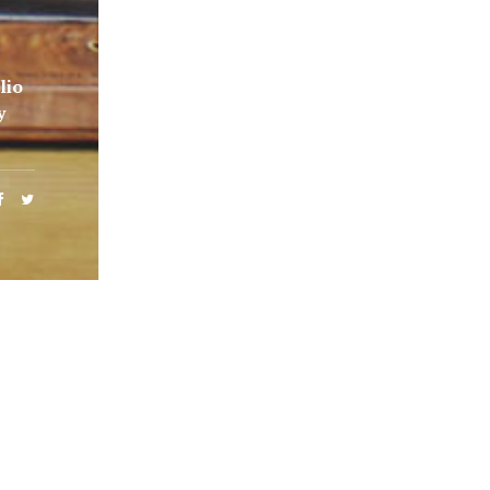
lio
y