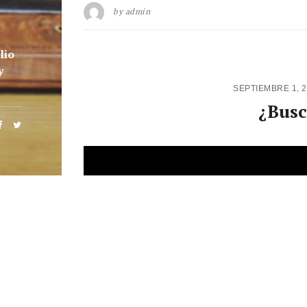
by
admin
lio
y
SEPTIEMBRE 1, 
¿Busc