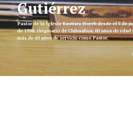
Gutiérrez
Pastor de la Iglesia Bautista Horeb desde el 5 de ju
de 1998. Originario de Chihuahua. 60 años de edad 
más de 40 años de servicio como Pastor.
AGOSTO 29, 2023
AGOSTO 28,
s
Jesús no quiere fans
De la muerte 