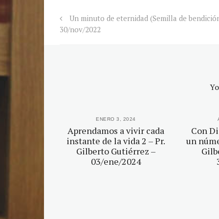
Un minuto de eternidad (Semilla de bendición
30/nov/2022
Yo
2023
ENERO 3, 2024
nombres 4 |
Aprendamos a vivir cada
Con Di
utiérrez |
instante de la vida 2 – Pr.
un númer
2023
Gilberto Gutiérrez –
Gilb
03/ene/2024