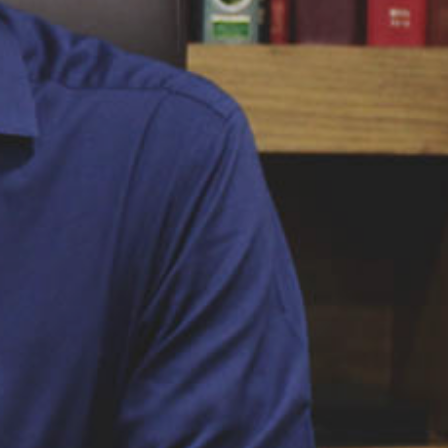
AGOSTO 9, 2023
AGOSTO 2, 
ue
Mucho más que nombres 5 |
Mucho más que 
Pr.
Pr. Gilberto Gutiérrez |
Pr. Gilberto G
09/ago/2023
02/ago/