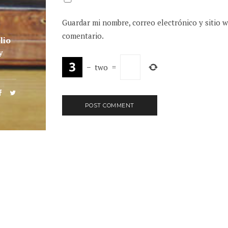
Guardar mi nombre, correo electrónico y sitio 
comentario.
lio
y
−
two
=