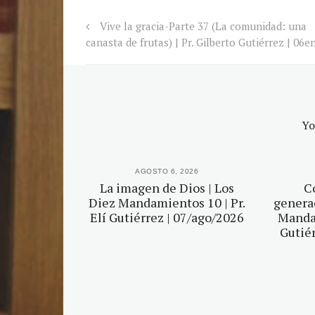
Vive la gracia-Parte 37 (La comunidad: una
canasta de frutas) | Pr. Gilberto Gutiérrez | 06
Yo
2026
AGOSTO 6, 2026
r tu Dios |
La imagen de Dios | Los
C
mientos 5 |
Diez Mandamientos 10 | Pr.
generac
érrez |
Elí Gutiérrez | 07/ago/2026
Mandam
2026
Gutiér