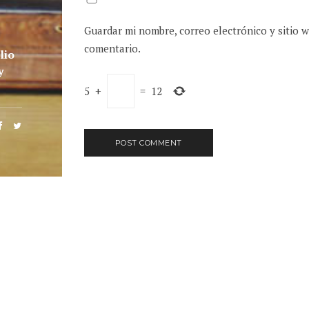
Guardar mi nombre, correo electrónico y sitio 
comentario.
lio
y
5
+
=
12