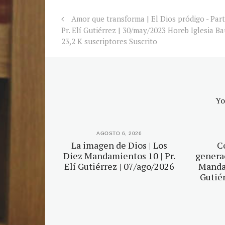
Amor que transforma | El Dios pródigo - Part
Pr. Elí Gutiérrez | 30/may/2023 Horeb Iglesia Ba
23,2 K suscriptores Suscrito
Yo
2026
AGOSTO 6, 2026
r tu Dios |
La imagen de Dios | Los
C
mientos 5 |
Diez Mandamientos 10 | Pr.
generac
érrez |
Elí Gutiérrez | 07/ago/2026
Mandam
2026
Gutiér