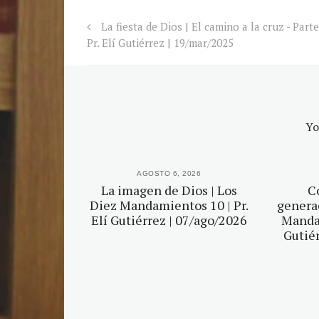
La fiesta de Dios | El camino a la cruz - Parte
Pr. Elí Gutiérrez | 19/mar/2025
Yo
2026
AGOSTO 6, 2026
r tu Dios |
La imagen de Dios | Los
C
mientos 5 |
Diez Mandamientos 10 | Pr.
generac
érrez |
Elí Gutiérrez | 07/ago/2026
Mandam
2026
Gutiér