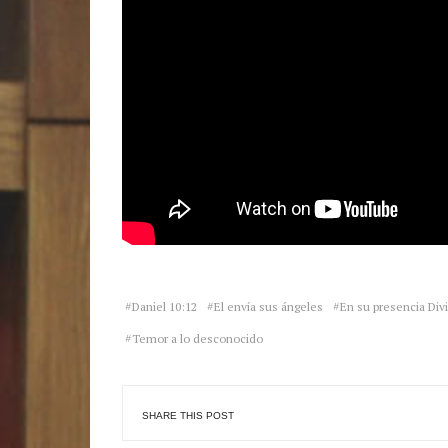
Daniel 10:12
El envía sus ángeles
En su presencia Div
Temor a lo desconocido
SHARE THIS POST