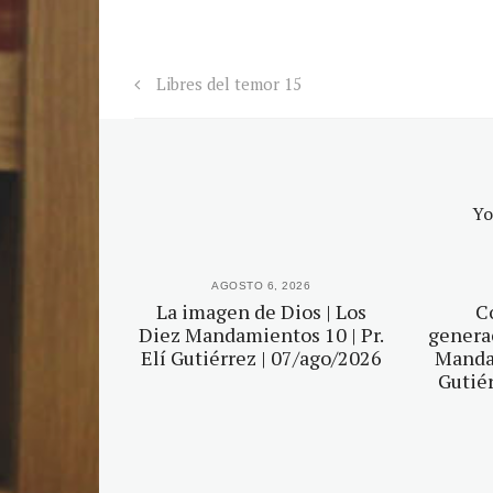
Libres del temor 15
Yo
2026
AGOSTO 6, 2026
r tu Dios |
La imagen de Dios | Los
C
mientos 5 |
Diez Mandamientos 10 | Pr.
generac
érrez |
Elí Gutiérrez | 07/ago/2026
Mandam
2026
Gutiér