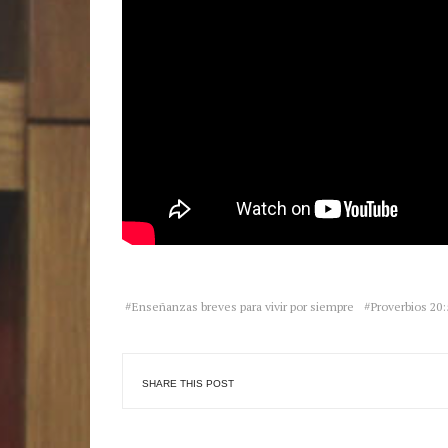
Enseñanzas breves para vivir por siempre
Proverbios 20:
SHARE THIS POST