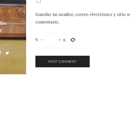
Guardar mi nombre, correo electrónico y sitio 
comentario.
lio
y
9
−
=
6