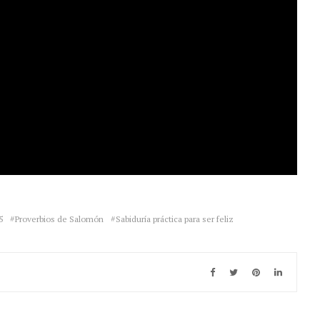
5
Proverbios de Salomón
Sabiduría práctica para ser feliz