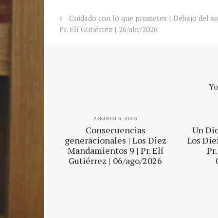
Cuidado con lo que prometes | Debajo del so
Pr. Elí Gutiérrez | 26/abr/2026
Yo
2026
AGOSTO 6, 2026
es ajenos |
Consecuencias
Un Dio
mientos 4 |
generacionales | Los Diez
Los Die
érrez |
Mandamientos 9 | Pr. Elí
Pr.
2026
Gutiérrez | 06/ago/2026