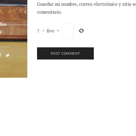
Guardar mi nombre, correo electrónico y sitio 
comentario.
lio
7
−
five
=
y
EL PAS