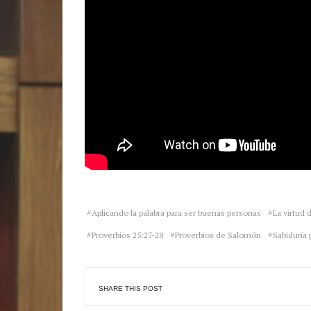
Aplicando la palabra para ser buenas personas
La virtud 
Proverbios 25:27-28
Proverbios de Salomón
Sabiduría p
SHARE THIS POST