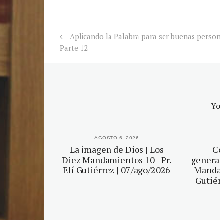
Aplicando la Palabra para ser buenas person
Parte 12
Yo
2026
AGOSTO 6, 2026
r tu Dios |
La imagen de Dios | Los
C
mientos 5 |
Diez Mandamientos 10 | Pr.
generac
érrez |
Elí Gutiérrez | 07/ago/2026
Mandam
2026
Gutiér