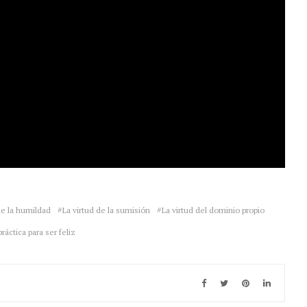
de la humildad
La virtud de la sumisión
La virtud del dominio propio
ráctica para ser feliz