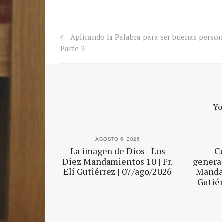
Aplicando la Palabra para ser buenas person
Parte 2
Yo
2026
AGOSTO 6, 2026
r tu Dios |
La imagen de Dios | Los
C
mientos 5 |
Diez Mandamientos 10 | Pr.
generac
érrez |
Elí Gutiérrez | 07/ago/2026
Mandam
2026
Gutiér