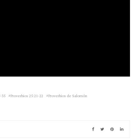
7-35
Proverbios 25:21-22
Proverbios de Salomón