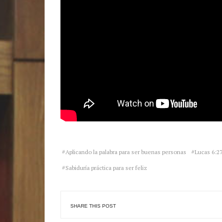
Aplicando la palabra para ser buenas personas
Lucas 6:2
Sabiduría práctica para ser feliz
SHARE THIS POST