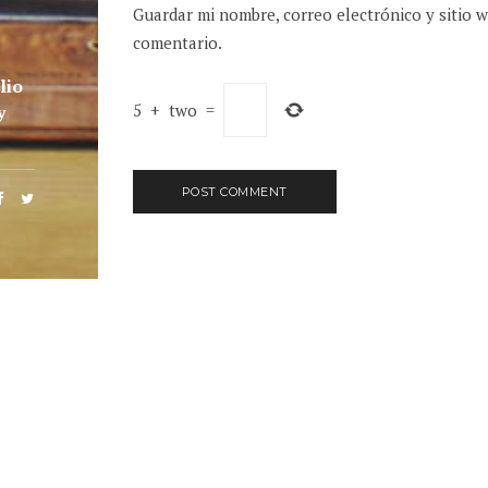
Guardar mi nombre, correo electrónico y sitio 
comentario.
lio
5
+
two
=
y
EL PAS