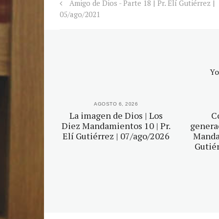
Amigo de Dios - Parte 18 | Pr. Elí Gutiérrez |
05/ago/2021
Yo
2026
AGOSTO 6, 2026
r tu Dios |
La imagen de Dios | Los
C
mientos 5 |
Diez Mandamientos 10 | Pr.
generac
érrez |
Elí Gutiérrez | 07/ago/2026
Mandam
2026
Gutiér