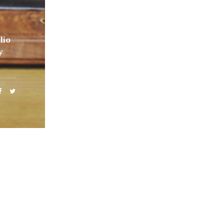
lio
y