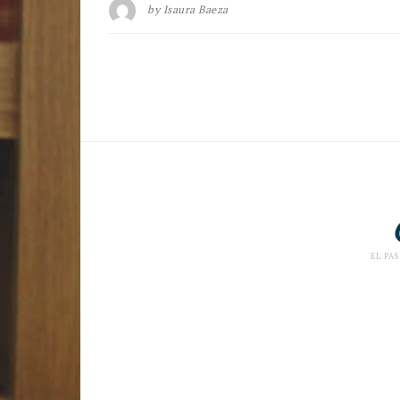
by
Isaura Baeza
EL PAS