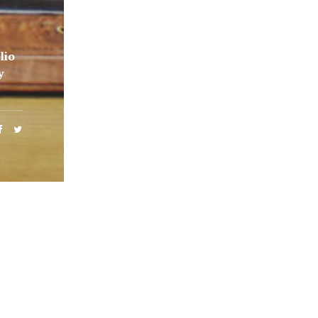
lio
y