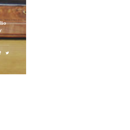
lio
y