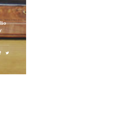
lio
y