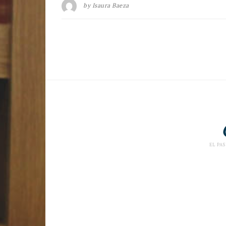
by
Isaura Baeza
EL PAS