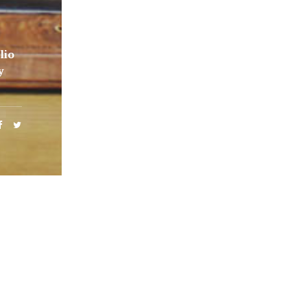
lio
y