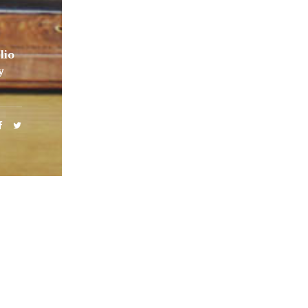
lio
y